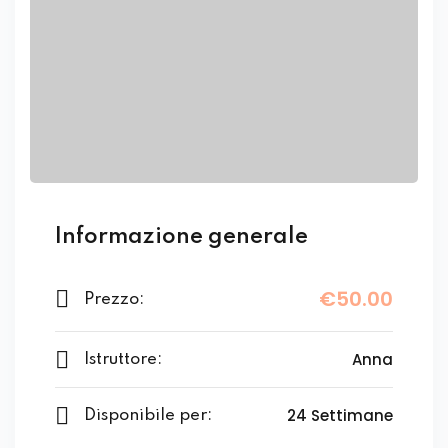
Sign up
Already have an account?
Sign in
Informazione generale
€50
.00
Prezzo:
Want to become an instructor?
Anna
Istruttore:
Are you human? Please solve:
24 Settimane
Disponibile per: