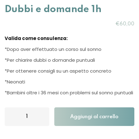
Sign up
Dubbi e domande 1h
Already have an account?
Sign in
€
60
,00
Valida come consulenza:
*Dopo aver effettuato un corso sul sonno
*Per chiarire dubbi o domande puntuali
*Per ottenere consigli su un aspetto concreto
*Neonati
*Bambini oltre i 36 mesi con problemi sul sonno puntuali
Want to become an instructor?
Aggiungi al carrello
Are you human? Please solve: