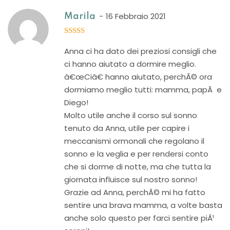
16 Febbraio 2021
Marila
5
out of 5
Anna ci ha dato dei preziosi consigli che
ci hanno aiutato a dormire meglio.
â€œCiâ€ hanno aiutato, perchÃ© ora
dormiamo meglio tutti: mamma, papÃ e
Diego!
Molto utile anche il corso sul sonno
tenuto da Anna, utile per capire i
meccanismi ormonali che regolano il
sonno e la veglia e per rendersi conto
che si dorme di notte, ma che tutta la
giornata influisce sul nostro sonno!
Grazie ad Anna, perchÃ© mi ha fatto
sentire una brava mamma, a volte basta
anche solo questo per farci sentire piÃ¹