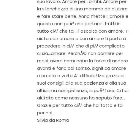
suo lavoro. Amore per i bimbi. Amore per
la stanchezza di una mamma da aiutare
e fare stare bene. Anna mette l’ amore e
questo non puÃ² che portare i frutti in
tutto ciÃ² che fa. Ti ascolta con amore. Ti
aiuta con amore e con amore ti porta a
procedere in ciÃ² che di piÃ¹ complicato
ci sia…amare. PerchÃ© non dormire per
mesi, avere comunque la forza di andare
avanti e farlo col sorriso, significa amare
e amare a volte Ã¨ difficile! Ma grazie ai
suoi consigli, alla sua pazienza e alla sua
altissima competenza, si puÃ² fare. Ci hai
aiutato come nessuno ha saputo fare…
Grazie per tutto ciÃ² che hai fatto e fai
per noi.
Silvia da Roma