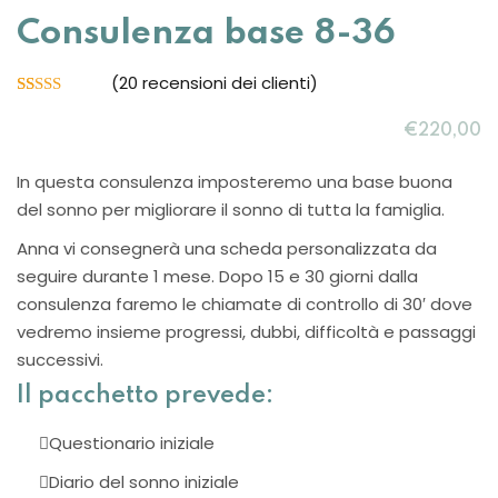
Sign up
Consulenza base 8-36
Already have an account?
Sign in
(
20
recensioni dei clienti)
Valutato
19
5.00
su 5 su
€
220
,00
base di
recensioni
In questa consulenza imposteremo una base buona
del sonno per migliorare il sonno di tutta la famiglia.
Anna vi consegnerà una scheda personalizzata da
seguire durante 1 mese. Dopo 15 e 30 giorni dalla
consulenza faremo le chiamate di controllo di 30′ dove
vedremo insieme progressi, dubbi, difficoltà e passaggi
successivi.
Want to become an instructor?
Il pacchetto prevede:
Are you human? Please solve:
Questionario iniziale
Diario del sonno iniziale