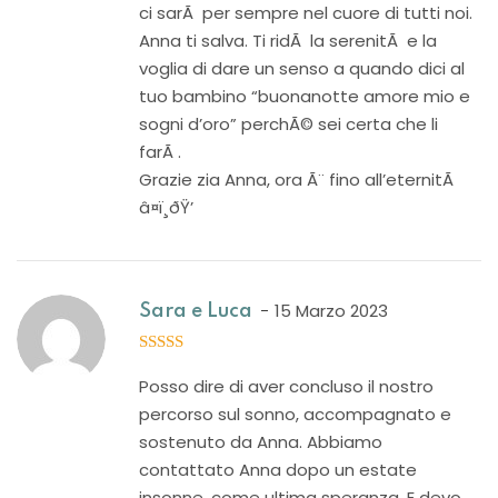
ci sarÃ per sempre nel cuore di tutti noi.
Anna ti salva. Ti ridÃ la serenitÃ e la
voglia di dare un senso a quando dici al
tuo bambino “buonanotte amore mio e
sogni d’oro” perchÃ© sei certa che li
farÃ .
Grazie zia Anna, ora Ã¨ fino all’eternitÃ
â¤ï¸ðŸ’
15 Marzo 2023
Sara e Luca
5
out of 5
Posso dire di aver concluso il nostro
percorso sul sonno, accompagnato e
sostenuto da Anna. Abbiamo
contattato Anna dopo un estate
insonne, come ultima speranza. E devo