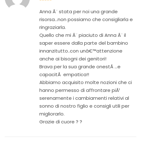
5
out of 5
Anna Ã¨ stata per noi una grande
risorsa…non possiamo che consigliarla e
ringraziarla.
Quello che mi Ã¨ piaciuto di Anna Ã¨ il
saper essere dalla parte del bambino
innanzitutto..con unâ€™attenzione
anche ai bisogni dei genitori!
Brava per la sua grande onestÃ …e
capacitÃ empatica!!
Abbiamo acquisito molte nozioni che ci
hanno permesso di affrontare piÃ¹
serenamente i cambiamenti relativi al
sonno di nostro figlio e consigli utili per
migliorarlo.
Grazie di cuore ? ?