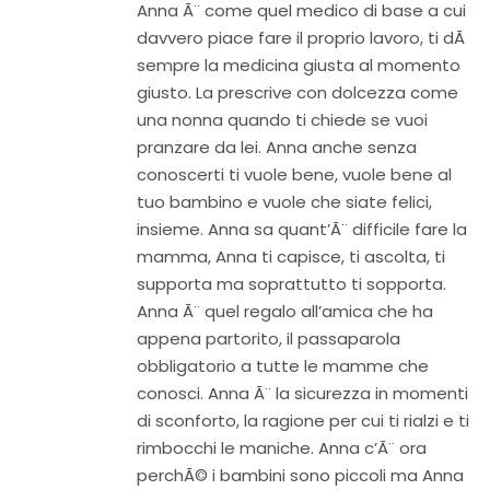
Anna Ã¨ come quel medico di base a cui
davvero piace fare il proprio lavoro, ti dÃ
sempre la medicina giusta al momento
giusto. La prescrive con dolcezza come
una nonna quando ti chiede se vuoi
pranzare da lei. Anna anche senza
conoscerti ti vuole bene, vuole bene al
tuo bambino e vuole che siate felici,
insieme. Anna sa quant’Ã¨ difficile fare la
mamma, Anna ti capisce, ti ascolta, ti
supporta ma soprattutto ti sopporta.
Anna Ã¨ quel regalo all’amica che ha
appena partorito, il passaparola
obbligatorio a tutte le mamme che
conosci. Anna Ã¨ la sicurezza in momenti
di sconforto, la ragione per cui ti rialzi e ti
rimbocchi le maniche. Anna c’Ã¨ ora
perchÃ© i bambini sono piccoli ma Anna