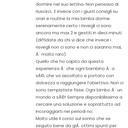
dormire nel suo lettino. Non pensavo di
riuscirci.. E invece con i giusti consigli su
orari e routine la mia bimba dorme
serenamente.certo i risvegli ci sono
ancora ma max 2 e gestiti in dieci minuti
(diffidate da chi vi dice che invece i
risvegli non ci sono e non ci saranno mai,
Ã¨ molto raro).
Quello che ho capito da questa
esperienza Ã¨ che ogni bambino Ã¨ a
sÃ©, che va ascoltato e portato con
dolcezza a raggiungere l’obiettivo. Non ci
sono tempististe fisse. Ogni bimbo Ã¨ un
mondo a sÃ©! Sempre disponibilissima a
cercare una soluzione e soprattutto ad
incoraggiarti nei periodi no.
Molto utile il corso sul sonno che se
seguito bene da giÃ ottimi spunti per