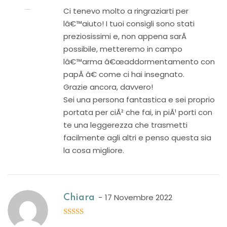
5
out of 5
Ci tenevo molto a ringraziarti per
lâ€™aiuto! I tuoi consigli sono stati
preziosissimi e, non appena sarÃ
possibile, metteremo in campo
lâ€™arma â€œaddormentamento con
papÃ â€ come ci hai insegnato.
Grazie ancora, davvero!
Sei una persona fantastica e sei proprio
portata per ciÃ² che fai, in piÃ¹ porti con
te una leggerezza che trasmetti
facilmente agli altri e penso questa sia
la cosa migliore.
17 Novembre 2022
Chiara
5
out of 5