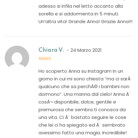
adesso si infila nel letto accanto alla
sorella e si addormenta in 5 minuti.
Un’altra vita! Grande Anna! Grazie Anna!!!
24 Marzo 2021
Chiara V.
5
out of 5
Ho scoperto Anna su Instagram in un
giorno in cui mi sono chiesta “ma ci sarÃ
qualcuno che sa perchÃ© i bambini non
dormono”. Una manna dal cielo! Anna Ã¨
cosÃ¬ disponibile, dolce, gentile e
premurosa che sembra ti conosca da
una vita. Ci Ã¨ bastato seguire le cose
che lei ci ha spiegato ed Ã¨ sembrato
avessimo fatto una magia. Incredibile!