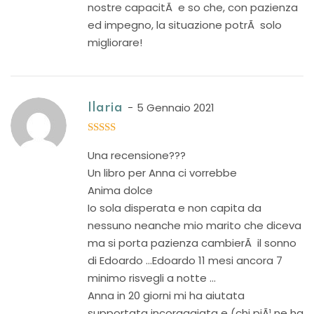
nostre capacitÃ e so che, con pazienza
ed impegno, la situazione potrÃ solo
migliorare!
5 Gennaio 2021
Ilaria
5
out of 5
Una recensione???
Un libro per Anna ci vorrebbe
Anima dolce
Io sola disperata e non capita da
nessuno neanche mio marito che diceva
ma si porta pazienza cambierÃ il sonno
di Edoardo …Edoardo 11 mesi ancora 7
minimo risvegli a notte …
Anna in 20 giorni mi ha aiutata
supportata incoraggiata e (chi piÃ¹ ne ha