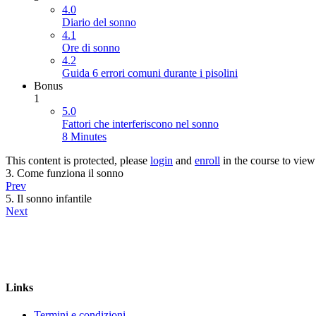
4.0
Diario del sonno
4.1
Ore di sonno
4.2
Guida 6 errori comuni durante i pisolini
Bonus
1
5.0
Fattori che interferiscono nel sonno
8 Minutes
This content is protected, please
login
and
enroll
in the course to view 
3. Come funziona il sonno
Prev
5. Il sonno infantile
Next
Links
Termini e condizioni