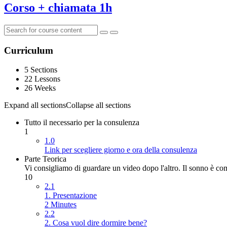
Corso + chiamata 1h
Curriculum
5 Sections
22 Lessons
26 Weeks
Expand all sections
Collapse all sections
Tutto il necessario per la consulenza
1
1.0
Link per scegliere giorno e ora della consulenza
Parte Teorica
Vi consigliamo di guardare un video dopo l'altro. Il sonno è co
10
2.1
1. Presentazione
2 Minutes
2.2
2. Cosa vuol dire dormire bene?