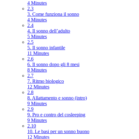
4 Minutes
2.3
3. Come funziona il sonno
4 Minutes
2.4
4. Il sonno dell’adulto
5 Minutes
2.5
5. Il sonno infantile
11 Minutes
2.6
6. Il sonno dopo gli 8 mesi
8 Minutes
2.7
7. Ritmo biologico
12 Minutes
2.8
8. Allattamento e sonno (intro)
9 Minutes
2.9
9. Pro e contro del cosleeping
9 Minutes
2.10
10. Le basi per un sonno buono
12 Minutes