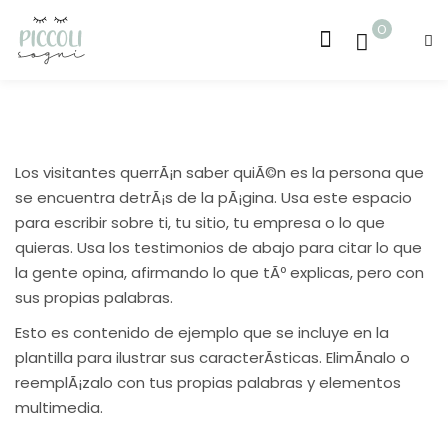
0
Sign in
Sign up
Sign in
Don’t have an account?
Sign up
Los visitantes querrÃ¡n saber quiÃ©n es la persona que
se encuentra detrÃ¡s de la pÃ¡gina. Usa este espacio
 7m
para escribir sobre ti, tu sitio, tu empresa o lo que
quieras. Usa los testimonios de abajo para citar lo que
 36m
la gente opina, afirmando lo que tÃº explicas, pero con
sus propias palabras.
Esto es contenido de ejemplo que se incluye en la
Lost your password?
Remember me
plantilla para ilustrar sus caracterÃ­sticas. ElimÃ­nalo o
reemplÃ¡zalo con tus propias palabras y elementos
multimedia.