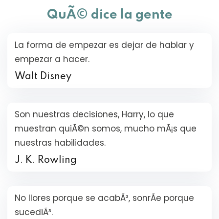
Sign up
QuÃ© dice la gente
Already have an account?
Sign in
La forma de empezar es dejar de hablar y
empezar a hacer.
Walt Disney
Son nuestras decisiones, Harry, lo que
muestran quiÃ©n somos, mucho mÃ¡s que
nuestras habilidades.
J. K. Rowling
Want to become an instructor?
Are you human? Please solve:
No llores porque se acabÃ³, sonrÃ­e porque
sucediÃ³.